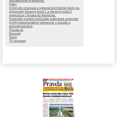
udržateľnosti je diverzita.
Fotky
O tom kto zosnoval a vykonal teroristické útoky na
plynovody Severný prúd-1 a Severný prúd-2
smerujúce z Ruska do Nemecka.
Pozerajte a dobre počúvajte autentické americké
(USA) dokumentárne sekvencie o pravde a
dezinformáciách
Pravda.sk
Recepty
Šport
TV program