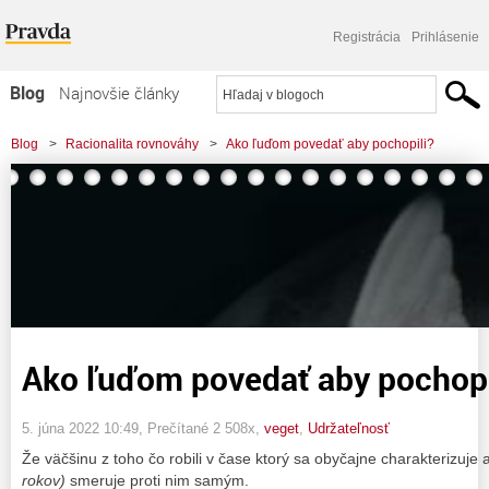
Registrácia
Prihlásenie
Blog
Najnovšie články
Najčítanejšie články
Blog
>
Racionalita rovnováhy
>
Ako ľuďom povedať aby pochopili?
Najkomentovanejšie články
Zoznam blogov
Komerčné blogy
Ako ľuďom povedať aby pochopi
5. júna 2022 10:49
, Prečítané 2 508x,
veget
,
Udržateľnosť
Že väčšinu z toho čo robili v čase ktorý sa obyčajne charakterizuje a
rokov)
smeruje proti nim samým.