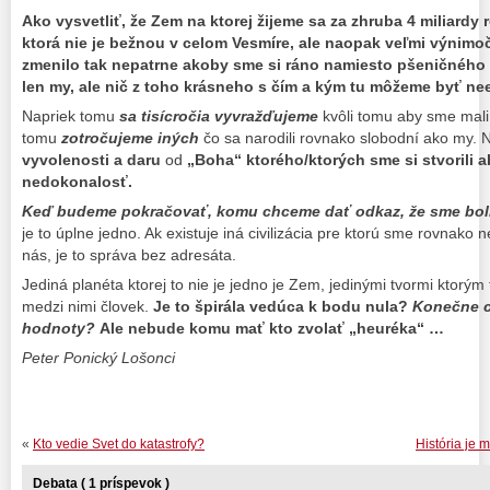
Ako vysvetliť, že Zem na ktorej žijeme sa za zhruba 4 miliard
ktorá nie je bežnou v celom Vesmíre, ale naopak veľmi výnim
zmenilo tak nepatrne akoby sme si ráno namiesto pšeničného ch
len my, ale nič z toho krásneho s čím a kým tu môžeme byť nee
Napriek tomu
sa tisícročia vyvražďujeme
kvôli tomu aby sme mali
tomu
zotročujeme iných
čo sa narodili rovnako slobodní ako my.
vyvolenosti a daru
od
„Boha“ ktorého/ktorých sme si stvorili 
nedokonalosť.
Keď budeme pokračovať, komu chceme dať odkaz, že sme boli
je to úplne jedno. Ak existuje iná civilizácia pre ktorú sme rovnako
nás, je to správa bez adresáta.
Jediná planéta ktorej to nie je jedno je Zem, jedinými tvormi ktorým 
medzi nimi človek.
Je to špirála vedúca k bodu nula?
Konečne c
hodnoty?
Ale nebude komu mať kto zvolať „heuréka“ …
Peter Ponický Lošonci
«
Kto vedie Svet do katastrofy?
História je 
Debata ( 1 príspevok )