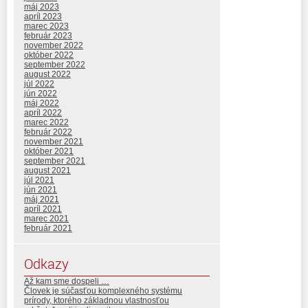
máj 2023
apríl 2023
marec 2023
február 2023
november 2022
október 2022
september 2022
august 2022
júl 2022
jún 2022
máj 2022
apríl 2022
marec 2022
február 2022
november 2021
október 2021
september 2021
august 2021
júl 2021
jún 2021
máj 2021
apríl 2021
marec 2021
február 2021
Odkazy
Až kam sme dospeli …
Človek je súčasťou komplexného systému
prírody, ktorého základnou vlastnosťou