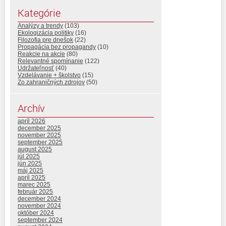
Kategórie
Analýzy a trendy
(103)
Ekologizácia politiky
(16)
Filozofia pre dnešok
(22)
Propagácia bez propagandy
(10)
Reakcie na akcie
(80)
Relevantné spomínanie
(122)
Udržateľnosť
(40)
Vzdelávanie + školstvo
(15)
Zo zahraničných zdrojov
(50)
Archív
apríl 2026
december 2025
november 2025
september 2025
august 2025
júl 2025
jún 2025
máj 2025
apríl 2025
marec 2025
február 2025
december 2024
november 2024
október 2024
september 2024