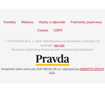
Kontakty
Reklama
Otázky a odpovede
Podmienky používania
Cookies
GDPR
© OUR MEDIA SR a. s. 2026. Autorské práva sú vyhradené a vykonáva ich
vydavateľ,
viac info
.
Blogovací systém Blog.Pravda.sk beží na technológií Wordpress.
Kompletný video servis pre OUR MEDIA SR a.s. zabezpečuje
ARBERTO GROUP
s.r.o.
.