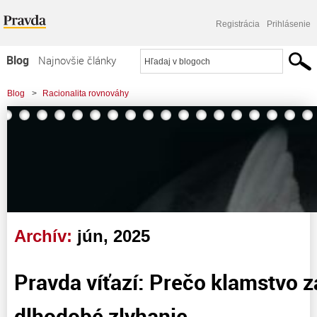
Registrácia
Prihlásenie
Blog
Najnovšie články
Najčítanejšie články
Blog
>
Racionalita rovnováhy
Najkomentovanejšie články
Zoznam blogov
Komerčné blogy
Archív:
jún, 2025
Pravda víťazí: Prečo klamstvo z
dlhodobé zlyhanie