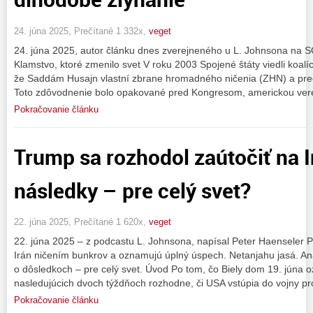
24. júna 2025, Prečítané 1 332x,
veget
24. júna 2025, autor článku dnes zverejneného u L. Johnsona na
Klamstvo, ktoré zmenilo svet V roku 2003 Spojené štáty viedli koalíci
že Saddám Husajn vlastní zbrane hromadného ničenia (ZHN) a pre
Toto zdôvodnenie bolo opakované pred Kongresom, americkou ver
Pokračovanie článku
Trump sa rozhodol zaútočiť na I
následky – pre celý svet?
22. júna 2025, Prečítané 1 620x,
veget
22. júna 2025 – z podcastu L. Johnsona, napísal Peter Haenseler
Irán ničením bunkrov a oznamujú úplný úspech. Netanjahu jasá. An
o dôsledkoch – pre celý svet. Úvod Po tom, čo Biely dom 19. júna 
nasledujúcich dvoch týždňoch rozhodne, či USA vstúpia do vojny pro
Pokračovanie článku