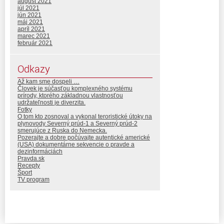
august 2021
júl 2021
jún 2021
máj 2021
apríl 2021
marec 2021
február 2021
Odkazy
Až kam sme dospeli …
Človek je súčasťou komplexného systému
prírody, ktorého základnou vlastnosťou
udržateľnosti je diverzita.
Fotky
O tom kto zosnoval a vykonal teroristické útoky na
plynovody Severný prúd-1 a Severný prúd-2
smerujúce z Ruska do Nemecka.
Pozerajte a dobre počúvajte autentické americké
(USA) dokumentárne sekvencie o pravde a
dezinformáciách
Pravda.sk
Recepty
Šport
TV program