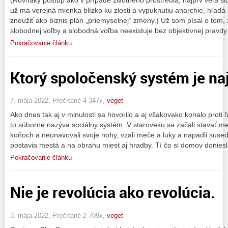
už má verejná mienka blízko ku zlosti a vypuknutiu anarchie, hľadá 
zneužiť ako biznis plán „priemyselnej“ zmeny.) Už som písal o tom,
slobodnej voľby a slobodná voľba neexistuje bez objektívnej pravdy
Pokračovanie článku
Ktorý spoločenský systém je naj
7. mája 2022, Prečítané 4 347x,
veget
Ako dnes tak aj v minulosti sa hovorilo a aj všakovako konalo proti
to súborne nazýva sociálny systém. V staroveku sa začali stavať mes
koňoch a neunavovali svoje nohy, vzali meče a luky a napadli sused
postavia mestá a na obranu miest aj hradby. Tí čo si domov doniesli 
Pokračovanie článku
Nie je revolúcia ako revolúcia.
3. mája 2022, Prečítané 2 709x,
veget