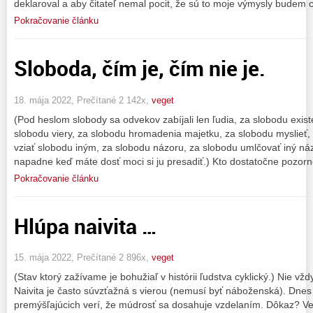
deklaroval a aby čitateľ nemal pocit, že sú to moje výmysly budem c
Pokračovanie článku
Sloboda, čím je, čím nie je.
18. mája 2022, Prečítané 2 142x,
veget
(Pod heslom slobody sa odvekov zabíjali len ľudia, za slobodu exis
slobodu viery, za slobodu hromadenia majetku, za slobodu myslieť,
vziať slobodu iným, za slobodu názoru, za slobodu umlčovať iný ná
napadne keď máte dosť moci si ju presadiť.) Kto dostatočne pozorne
Pokračovanie článku
Hlúpa naivita …
15. mája 2022, Prečítané 2 896x,
veget
(Stav ktorý zažívame je bohužiaľ v histórii ľudstva cyklický.) Nie vžd
Naivita je často súvzťažná s vierou (nemusí byť náboženská). Dnes
premýšľajúcich verí, že múdrosť sa dosahuje vzdelaním. Dôkaz? Veľ