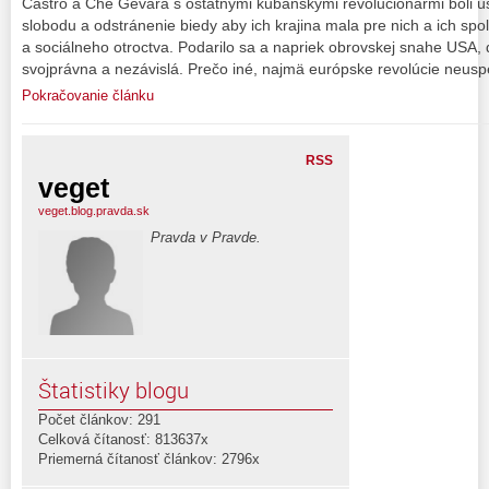
Castro a Che Gevara s ostatnými kubánskymi revolucionármi boli ús
slobodu a odstránenie biedy aby ich krajina mala pre nich a ich s
a sociálneho otroctva. Podarilo sa a napriek obrovskej snahe USA,
svojprávna a nezávislá. Prečo iné, najmä európske revolúcie neuspe
Pokračovanie článku
RSS
veget
veget.blog.pravda.sk
Pravda v Pravde.
Štatistiky blogu
Počet článkov: 291
Celková čítanosť: 813637x
Priemerná čítanosť článkov: 2796x