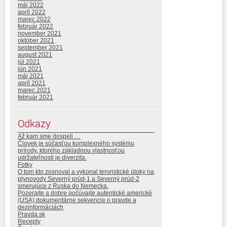
máj 2022
apríl 2022
marec 2022
február 2022
november 2021
október 2021
september 2021
august 2021
júl 2021
jún 2021
máj 2021
apríl 2021
marec 2021
február 2021
Odkazy
Až kam sme dospeli …
Človek je súčasťou komplexného systému
prírody, ktorého základnou vlastnosťou
udržateľnosti je diverzita.
Fotky
O tom kto zosnoval a vykonal teroristické útoky na
plynovody Severný prúd-1 a Severný prúd-2
smerujúce z Ruska do Nemecka.
Pozerajte a dobre počúvajte autentické americké
(USA) dokumentárne sekvencie o pravde a
dezinformáciách
Pravda.sk
Recepty