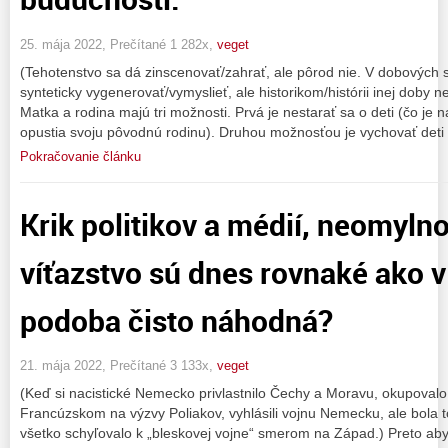
25. mája 2022, Prečítané 1 282x,
veget
(Tehotenstvo sa dá zinscenovať/zahrať, ale pôrod nie. V dobových s
synteticky vygenerovať/vymyslieť, ale historikom/histórii inej doby 
Matka a rodina majú tri možnosti. Prvá je nestarať sa o deti (čo je na
opustia svoju pôvodnú rodinu). Druhou možnosťou je vychovať deti
Pokračovanie článku
Krik politikov a médií, neomylno
víťazstvo sú dnes rovnaké ako v
podoba čisto náhodná?
21. mája 2022, Prečítané 3 133x,
veget
(Keď si nacistické Nemecko privlastnilo Čechy a Moravu, okupovalo 
Francúzskom na výzvy Poliakov, vyhlásili vojnu Nemecku, ale bola t
všetko schyľovalo k „bleskovej vojne“ smerom na Západ.) Preto aby