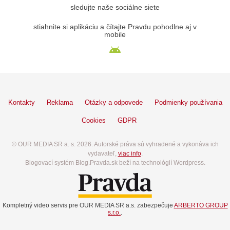
sledujte naše sociálne siete
stiahnite si aplikáciu a čítajte Pravdu pohodlne aj v
mobile
Kontakty
Reklama
Otázky a odpovede
Podmienky používania
Cookies
GDPR
© OUR MEDIA SR a. s. 2026. Autorské práva sú vyhradené a vykonáva ich
vydavateľ,
viac info
.
Blogovací systém Blog.Pravda.sk beží na technológií Wordpress.
Kompletný video servis pre OUR MEDIA SR a.s. zabezpečuje
ARBERTO GROUP
s.r.o.
.