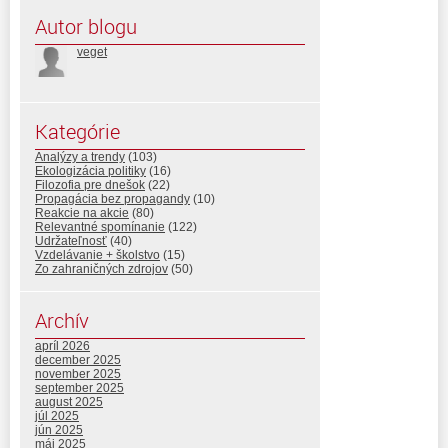
Autor blogu
veget
Kategórie
Analýzy a trendy
(103)
Ekologizácia politiky
(16)
Filozofia pre dnešok
(22)
Propagácia bez propagandy
(10)
Reakcie na akcie
(80)
Relevantné spomínanie
(122)
Udržateľnosť
(40)
Vzdelávanie + školstvo
(15)
Zo zahraničných zdrojov
(50)
Archív
apríl 2026
december 2025
november 2025
september 2025
august 2025
júl 2025
jún 2025
máj 2025