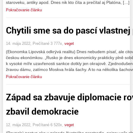
staroveku, antiky apod. Dnes nik kto číta a prečítal aj Platóna, […]
Pokračovanie článku
Chytili sme sa do pascí vlastne
14. mája 2022, Prečítané 3 777x,
veget
(Ekonomka Lipovská odkrývá realitu) Dnes nebudem písať, ale cito
českou ekonómkou. „Rusko je dnes ekonomicky prakticky plně sob
k vysoké míře uzavřenosti sankce dotkly jen okrajově. Zjednoduše
žravou dámu, zatímco Moskva hrála šachy. A to na několika šachov
Pokračovanie článku
Západ sa zbavuje diplomacie ro
zbavil demokracie
12. mája 2022, Prečítané 6 520x,
veget
(Rovnaký postup ako v prípade životného prostredia, najprv veľa sl