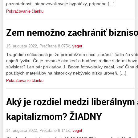
poznateľnosti, stanovovali svoje hypotézy, prípadne […]
Pokračovanie článku
Zem nemožno zachrániť biznis
15. augusta 2022, Prečítané 8 075x,
veget
Tragédiou súčasnosti je, že prírodu/Zem chcú „chrániť“ ľudia čo vô
najmä fyziku. Čo je rovnaké ako keď o budúcej rodine s deťmi hovo
súvislosť? Len pár príkladov. 1. Boom fotovoltaiky začal, keď Čína 
použitých materiálov na historicky nebývalo nízku úroveň. […]
Pokračovanie článku
Aký je rozdiel medzi liberálnym
kapitalizmom? ŽIADNY
14. augusta 2022, Prečítané 8 141x,
veget