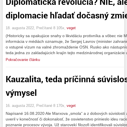
Diplomatická revolúcia? NIE, al
diplomacie hľadať dočasný zmie
18. augusta 2022, Prečítané 8 105x,
veget
(Historicky sa opakujúce snahy o likvidáciu protivníka a vôbec nie 
informácia v médiách oznamuje, že Sergej Lavrov (minister zahrani
o vstupné vízum na valné zhromaždenie OSN. Rusko ako nástupníck
teda jedna zo zakladajúcich krajín tejto medzinárodnej organizácie
Pokračovanie článku
Kauzalita, teda príčinná súvislo
výmysel
16. augusta 2022, Prečítané 8 170x,
veget
Napísané 16.08.2020 Ale Marxova „smola“ a z dobových súvislostí a
uveril v konečnosť či dokonalosť, že osvietenstvo prinieslo ideu racio
poznanie procesov vývoja. Už starovekí filozofi identifikovali súvislos