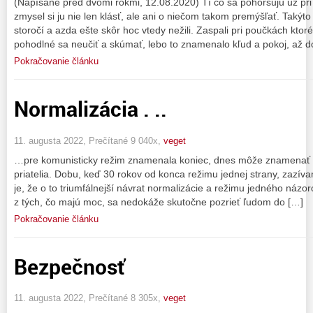
(Napísané pred dvomi rokmi, 12.08.2020) Tí čo sa pohoršujú už pri 
zmysel si ju nie len klásť, ale ani o niečom takom premýšľať. Takýto
storočí a azda ešte skôr hoc vtedy nežili. Zaspali pri poučkách ktoré
pohodlné sa neučiť a skúmať, lebo to znamenalo kľud a pokoj, až d
Pokračovanie článku
Normalizácia . ..
11. augusta 2022, Prečítané 9 040x,
veget
…pre komunisticky režim znamenala koniec, dnes môže znamenať
priatelia. Dobu, keď 30 rokov od konca režimu jednej strany, zazíva
je, že o to triumfálnejší návrat normalizácie a režimu jedného názor
z tých, čo majú moc, sa nedokáže skutočne pozrieť ľudom do […]
Pokračovanie článku
Bezpečnosť
11. augusta 2022, Prečítané 8 305x,
veget