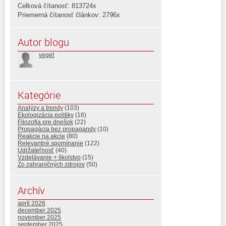
Celková čítanosť: 813724x
Priemerná čítanosť článkov: 2796x
Autor blogu
veget
Kategórie
Analýzy a trendy
(103)
Ekologizácia politiky
(16)
Filozofia pre dnešok
(22)
Propagácia bez propagandy
(10)
Reakcie na akcie
(80)
Relevantné spomínanie
(122)
Udržateľnosť
(40)
Vzdelávanie + školstvo
(15)
Zo zahraničných zdrojov
(50)
Archív
apríl 2026
december 2025
november 2025
september 2025