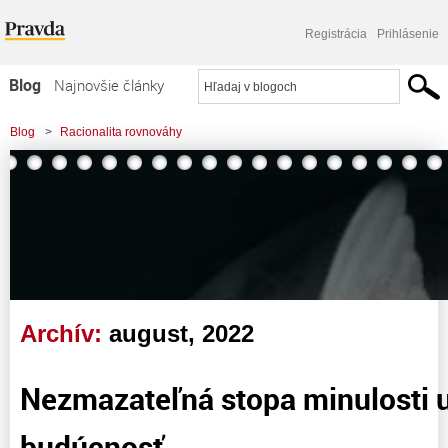
Registrácia
Prihlásenie
Blog
Najnovšie články
Najčítanejšie články
Blog
>
Racionalita rovnováhy
Najkomentovanejšie články
Zoznam blogov
Komerčné blogy
Archív:
august, 2022
Nezmazateľná stopa minulosti 
budúcnosť