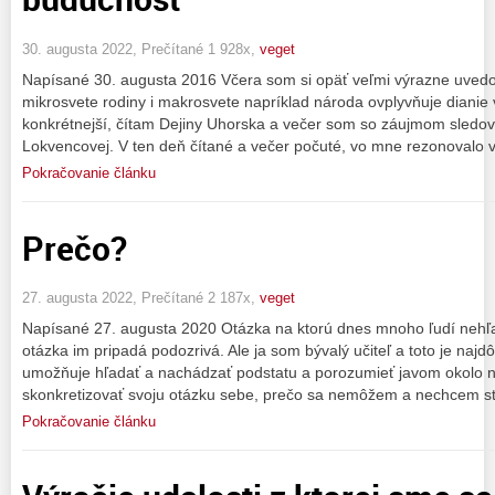
30. augusta 2022, Prečítané 1 928x,
veget
Napísané 30. augusta 2016 Včera som si opäť veľmi výrazne uvedo
mikrosvete rodiny i makrosvete napríklad národa ovplyvňuje dianie
konkrétnejší, čítam Dejiny Uhorska a večer som so záujmom sled
Lokvencovej. V ten deň čítané a večer počuté, vo mne rezonovalo 
Pokračovanie článku
Prečo?
27. augusta 2022, Prečítané 2 187x,
veget
Napísané 27. augusta 2020 Otázka na ktorú dnes mnoho ľudí nehľa
otázka im pripadá podozrivá. Ale ja som bývalý učiteľ a toto je najdô
umožňuje hľadať a nachádzať podstatu a porozumieť javom okolo n
skonkretizovať svoju otázku sebe, prečo sa nemôžem a nechcem st
Pokračovanie článku