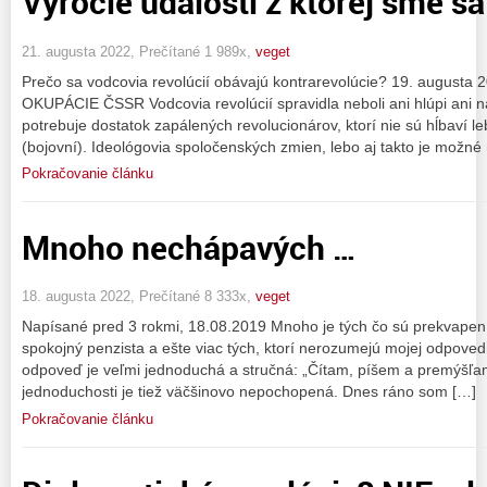
Výročie udalosti z ktorej sme s
21. augusta 2022, Prečítané 1 989x,
veget
Prečo sa vodcovia revolúcií obávajú kontrarevolúcie? 19. augus
OKUPÁCIE ČSSR Vodcovia revolúcií spravidla neboli ani hlúpi ani na
potrebuje dostatok zapálených revolucionárov, ktorí nie sú hĺbaví l
(bojovní). Ideológovia spoločenských zmien, lebo aj takto je možné
Pokračovanie článku
Mnoho nechápavých …
18. augusta 2022, Prečítané 8 333x,
veget
Napísané pred 3 rokmi, 18.08.2019 Mnoho je tých čo sú prekvapen
spokojný penzista a ešte viac tých, ktorí nerozumejú mojej odpoved
odpoveď je veľmi jednoduchá a stručná: „Čítam, píšem a premýšľam
jednoduchosti je tiež väčšinovo nepochopená. Dnes ráno som […]
Pokračovanie článku