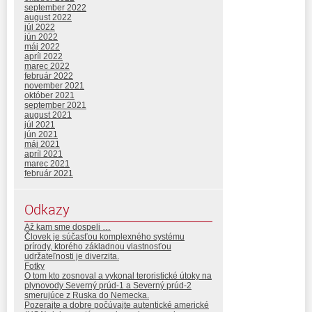
september 2022
august 2022
júl 2022
jún 2022
máj 2022
apríl 2022
marec 2022
február 2022
november 2021
október 2021
september 2021
august 2021
júl 2021
jún 2021
máj 2021
apríl 2021
marec 2021
február 2021
Odkazy
Až kam sme dospeli …
Človek je súčasťou komplexného systému
prírody, ktorého základnou vlastnosťou
udržateľnosti je diverzita.
Fotky
O tom kto zosnoval a vykonal teroristické útoky na
plynovody Severný prúd-1 a Severný prúd-2
smerujúce z Ruska do Nemecka.
Pozerajte a dobre počúvajte autentické americké