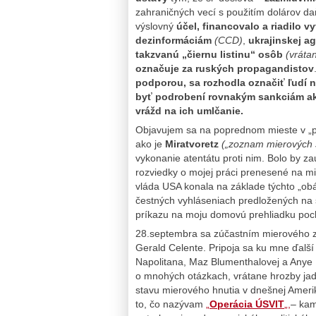
zahraničných vecí s použitím dolárov d
výslovný
účel,
financovalo a riadilo vy
dezinformáciám
(CCD)
,
ukrajinskej ag
takzvanú „č
iernu listinu“
osôb
(vráta
označuje za ruských propagandistov
podporou, sa rozhodla označiť ľudí n
byť podrobení rovnakým
sankciám ak
vrážd na ich umlčanie.
Objavujem sa na poprednom mieste v „
ako je
Miratvoretz
(„zoznam mierových s
vykonanie atentátu proti nim. Bolo by za
rozviedky o mojej práci prenesené na mi
vláda USA konala na základe týchto „obá
čestných vyhláseniach predložených n
príkazu na moju domovú prehliadku poch
28.septembra sa zúčastním mierového z
Gerald Celente. Pripoja sa ku mne ďalš
Napolitana, Maz Blumenthalovej a Anye
o mnohých otázkach, vrátane hrozby jadr
stavu mierového hnutia v dnešnej Amer
to, čo nazývam
„
Operácia ÚSVIT
„,
– kam