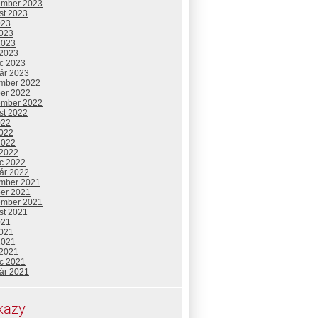
ember 2023
st 2023
023
2023
2023
 2023
c 2023
uár 2023
mber 2022
ber 2022
ember 2022
st 2022
022
2022
2022
 2022
c 2022
uár 2022
mber 2021
ber 2021
ember 2021
st 2021
021
2021
2021
 2021
c 2021
uár 2021
kazy