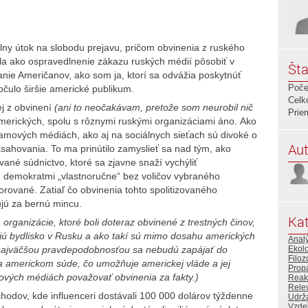
álny útok na slobodu prejavu, pričom obvinenia z ruského
la ako ospravedlnenie zákazu ruských médií pôsobiť v
Šta
anie Američanov, ako som ja, ktorí sa odvážia poskytnúť
Poče
počulo širšie americké publikum.
Celk
ej z obvinení
(ani to neočakávam, pretože som neurobil nič
Prie
amerických, spolu s rôznymi ruskými organizáciami áno. Ako
amových médiách, ako aj na sociálnych sieťach sú divoké o
Aut
sahovania. To ma prinútilo zamyslieť sa nad tým, ako
ované súdnictvo, ktoré sa zjavne snaží vychýliť
 demokratmi „vlastnoručne“ bez voličov vybraného
orované. Zatiaľ čo obvinenia tohto spolitizovaného
ujú za bernú mincu.
Kat
organizácie, ktoré boli doteraz obvinené z trestných činov,
ajú bydlisko v Rusku a ako takí sú mimo dosahu amerických
Analý
Ekolo
 najväčšou pravdepodob
nosťou sa nebudú zapájať do
Filoz
a americkom súde, čo umožňuje americkej vláde a jej
Prop
vých médiách považovať obvinenia za fakty.)
Reak
Rele
hodov, kde influenceri dostávali 100 000 dolárov týždenne
Udrž
Vzdel