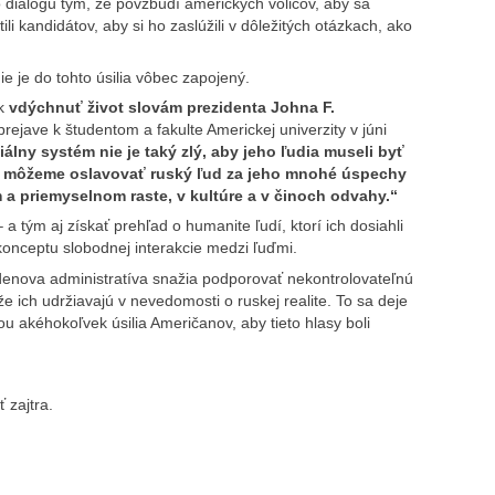
 dialógu tým, že povzbudí amerických voličov, aby sa
ili kandidátov, aby si ho zaslúžili v dôležitých otázkach, ako
e je do tohto úsilia vôbec zapojený.
ak
vdýchnuť život slovám prezidenta Johna F.
rejave k študentom a fakulte Americkej univerzity v júni
álny systém nie je taký zlý, aby jeho ľu
dia museli byť
e môžeme oslavovať ruský ľud za jeho mnohé úspechy
a priemyselnom raste, v kultúre a v činoch odvahy.“
 tým aj získať prehľad o humanite ľudí, ktorí ich dosiahli
 konceptu slobodnej interakcie medzi ľuďmi.
idenova administratíva snažia podporovať nekontrolovateľnú
 ich udržiavajú v nevedomosti o ruskej realite. To sa deje
u akéhokoľvek úsilia Američanov, aby tieto hlasy boli
 zajtra.