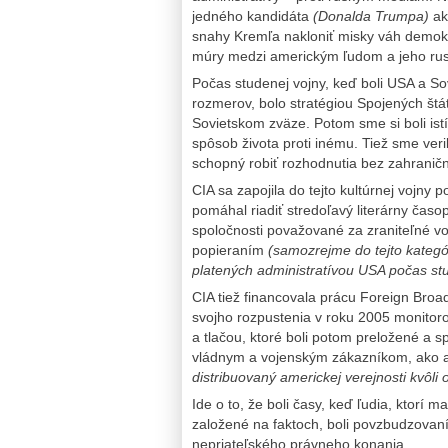
jedného kandidáta
(Donalda Trumpa)
ak
snahy Kremľa nakloniť misky váh demokr
múry medzi americkým ľudom a jeho rusk
Počas studenej vojny, keď boli USA a So
rozmerov, bolo stratégiou Spojených štát
Sovietskom zväze. Potom sme si boli ist
spôsob života proti inému. Tiež sme veril
schopný robiť rozhodnutia bez zahranič
CIA sa zapojila do tejto kultúrnej vojny 
pomáhal riadiť stredoľavý literárny časo
spoločnosti považované za zraniteľné vo
popieraním
(samozrejme do tejto kategó
platených administratívou USA počas st
CIA tiež financovala prácu Foreign Broa
svojho rozpustenia v roku 2005 monitor
a tlačou, ktoré boli potom preložené a s
vládnym a vojenským zákazníkom, ako 
distribuovaný americkej verejnosti kvôl
Ide o to, že boli časy, keď ľudia, ktorí 
založené na faktoch, boli povzbudzovaní,
nepriateľského právneho konania.