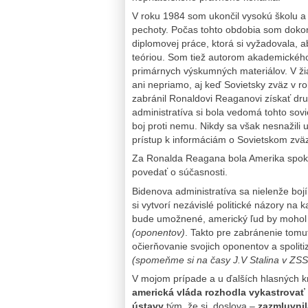
V roku 1984 som ukončil vysokú školu a
pechoty. Počas tohto obdobia som dokonč
diplomovej práce, ktorá si vyžadovala, 
teóriou. Som tiež autorom akademického 
primárnych výskumných materiálov. V ži
ani nepriamo, aj keď Sovietsky zväz v r
zabránil Ronaldovi Reaganovi získať d
administratíva si bola vedomá tohto sovi
boj proti nemu. Nikdy sa však nesnažili
prístup k informáciám o Sovietskom zväz
Za Ronalda Reagana bola Amerika spokoj
povedať o súčasnosti.
Bidenova administratíva sa nielenže boj
si vytvorí nezávislé politické názory na 
bude umožnené, americký ľud by mohol 
(oponentov)
. Takto pre zabránenie tomut
očierňovanie svojich oponentov a spolit
(spomeňme si na časy J.V Stalina v ZS
V mojom prípade a u ďalších hlasných kri
americká vláda rozhodla vykastrovať
ústavy
tým, že si doslova –
zazmluvni