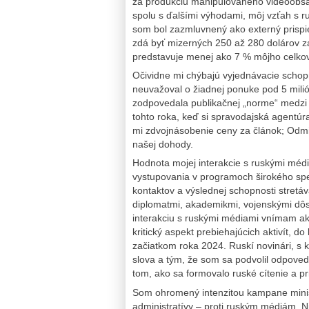
za produkciu manipulovaného videoobsahu
spolu s ďalšími výhodami, môj vzťah s 
som bol zazmluvnený ako externý prispi
zdá byť mizerných 250 až 280 dolárov z
predstavuje menej ako 7 % môjho celko
Očividne mi chýbajú vyjednávacie schop
neuvažoval o žiadnej ponuke pod 5 milió
zodpovedala publikačnej „norme“ medzi 
tohto roka, keď si spravodajská agentúr
mi zdvojnásobenie ceny za článok; Odmie
našej dohody.
Hodnota mojej interakcie s ruskými médi
vystupovania v programoch širokého spe
kontaktov a výslednej schopnosti stretáv
diplomatmi, akademikmi, vojenskými dôsto
interakciu s ruskými médiami vnímam ak
kritický aspekt prebiehajúcich aktivít, d
začiatkom roka 2024. Ruskí novinári, s k
slova a tým, že som sa podvolil odpoved
tom, ako sa formovalo ruské cítenie a pri
Som ohromený intenzitou kampane minis
administratívy – proti ruským médiám. Nie