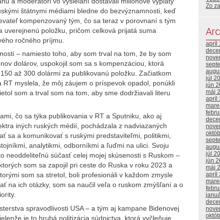
 a moderátori vo vysielaní dostávali miliónové výplaty
Zo za
ruskými štátnymi médiami bledne do bezvýznamnosti, keď
evateľ kompenzovaný tým, čo sa teraz v porovnaní s tým
Arc
a uverejnenú položku, pričom celková prijatá suma
vého ročného príjmu.
apríl
dece
nosti – namiesto toho, aby som trval na tom, že by som
nove
nov dolárov, uspokojil som sa s kompenzáciou, ktorá
sept
augu
150 až 300 dolármi za publikovanú položku. Začiatkom
júl 2
a RT myslela, že môj záujem o príspevok opadol, ponúkli
jún 
máj 
tol som a trval som na tom, aby sme dodržiavali literu
apríl
mare
febr
ami, čo sa týka publikovania v RT a Sputniku, ako aj
dece
ktra iných ruských médií, pochádzala z nadviazaných
nove
októ
ať sa a komunikovať s ruskými predstaviteľmi, politikmi,
sept
jníkmi, analytikmi, odborníkmi a ľuďmi na ulici. Svoju
augu
júl 2
o neoddeliteľnú súčasť celej mojej skúsenosti s Ruskom –
jún 
o ktorých som sa zapojil pri ceste do Ruska v roku 2023 a
máj 
apríl
torými som sa stretol, boli profesionáli v každom zmysle
mare
ať na ich otázky, som sa naučil veľa o ruskom zmýšľaní a o
febr
ority.
janu
dece
terstva spravodlivosti USA – a tým aj kampane Bidenovej
nove
októ
lenže je to hrubá politizácia súdnictva, ktorá vyčleňuje