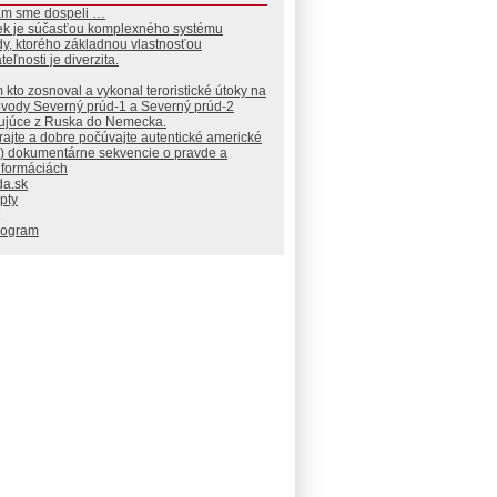
am sme dospeli …
ek je súčasťou komplexného systému
dy, ktorého základnou vlastnosťou
teľnosti je diverzita.
 kto zosnoval a vykonal teroristické útoky na
ovody Severný prúd-1 a Severný prúd-2
ujúce z Ruska do Nemecka.
ajte a dobre počúvajte autentické americké
) dokumentárne sekvencie o pravde a
nformáciách
da.sk
pty
rogram