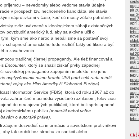
sept
o príjemcu – nevedomky alebo vedome stavia údajné
augu
júl 2
acie v prospech tzv. nechceného kandidáta, ale stavia
jún 
ými náprotivkami v čase, keď sú mosty zúfalo potrebné.
máj 
apríl
vietsky zväz uväznené v ideologickom súboji existenčných
mare
ov povzbudiť americký ľud, aby sa aktívne učil o
febr
nove
í tým, kým sme ako národ a nebáli sme sa postaviť svoj
októ
i v schopnosť amerického ľudu rozlíšiť fakty od fikcie a byť
sept
augu
ného zasahovania.
júl 2
jún 
pomocou tradičnej čiernej propagandy. Ale tiež financoval a
máj 
pis
Encounter
, ktorý sa snažil získať prvky západnej
apríl
či sovietskej propagande zapojením intelektu, nie jeho
mare
febr
rie ovplyvňovania mimo hraníc USA patrí celá rada médií
nove
udenej vojny ako Hlas Ameriky či Slobodná Európa)
.
októ
sept
dcast Information Service (FBIS), ktorá od roku 1967 až do
augu
júl 2
ovala zahraničné masmédiá vysielané rozhlasom, televíziou
jún 
pojené do neutajovaných publikácií, ktoré boli sprístupnené
máj 
apríl
aj akademickému publiku
(materiál nebol voľne
mare
i obavám o autorské práva)
.
febr
mali záujem dozvedieť sa informácie o sovietskom protivníkovi
 aby tak urobili bez strachu zo sankcií alebo
Od