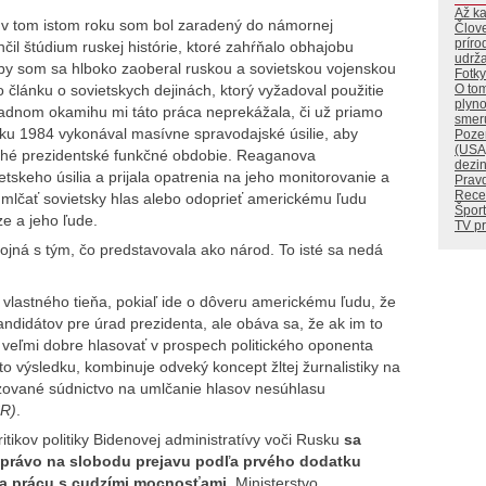
Až k
 v tom istom roku som bol zaradený do námornej
Člov
príro
il štúdium ruskej histórie, ktoré zahŕňalo obhajobu
udrža
aby som sa hlboko zaoberal ruskou a sovietskou vojenskou
Fotky
O tom
článku o sovietskych dejinách, ktorý vyžadoval použitie
plyn
adnom okamihu mi táto práca neprekážala, či už priamo
smer
oku 1984 vykonával masívne spravodajské úsilie, aby
Pozer
(USA
ruhé prezidentské funkčné obdobie. Reaganova
dezi
etskeho úsilia a prijala opatrenia na jeho monitorovanie a
Prav
Rece
 umlčať sovietsky hlas alebo odoprieť americkému ľudu
Šport
e a jeho ľude.
TV p
ná s tým, čo predstavovala ako národ. To isté sa nedá
í vlastného tieňa, pokiaľ ide o dôveru americkému ľudu, že
kandidátov pre úrad prezidenta, ale obáva sa, že ak im to
veľmi dobre hlasovať v prospech politického oponenta
o výsledku, kombinuje odveký koncept žltej žurnalistiky na
izované súdnictvo na umlčanie hlasov nesúhlasu
SR)
.
tikov politiky Bidenovej administratívy voči Rusku
sa
 právo na slobodu prejavu podľa prvého dodatku
la prácu s cudzími mocnosťami
. Ministerstvo