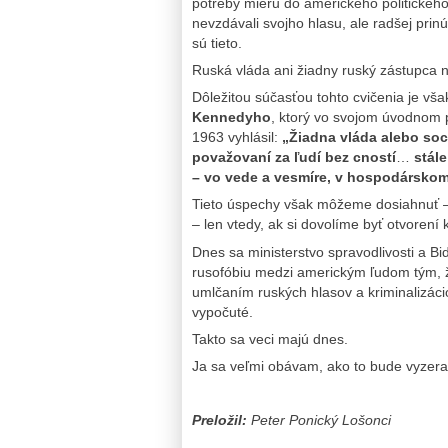
potreby mieru do amerického politického
nevzdávali svojho hlasu, ale radšej prinút
sú tieto.
Ruská vláda ani žiadny ruský zástupca ni
Dôležitou súčasťou tohto cvičenia je vš
Kennedyho
, ktorý vo svojom úvodnom p
1963 vyhlásil:
„Žiadna vláda alebo soci
považovaní za ľudí bez cností
…
stál
– vo vede a vesmíre, v hospodárskom 
Tieto úspechy však môžeme dosiahnuť – a
– len vtedy, ak si dovolíme byť otvorení
Dnes sa ministerstvo spravodlivosti a B
rusofóbiu medzi americkým ľudom tým, že
umlčaním ruských hlasov a kriminalizácio
vypočuté.
Takto sa veci majú dnes.
Ja sa veľmi obávam, ako to bude vyzerať
Preložil:
Peter Ponický Lošonci