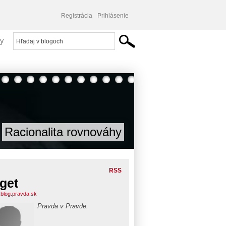
Registrácia
Prihlásenie
y
Racionalita rovnováhy
RSS
get
.blog.pravda.sk
Pravda v Pravde.