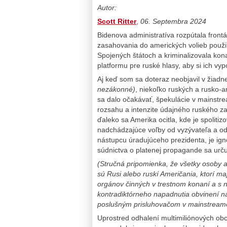
Autor:
Scott Ritter
,
06. Septembra 2024
Bidenova administratíva rozpútala front
zasahovania do amerických volieb použi
Spojených štátoch a kriminalizovala kon
platformu pre ruské hlasy, aby si ich vy
Aj keď som sa doteraz neobjavil v žiadn
nezákonné)
, niekoľko ruských a rusko-
sa dalo očakávať, špekulácie v mainstre
rozsahu a intenzite údajného ruského za
ďaleko sa Amerika ocitla, kde je spolitiz
nadchádzajúce voľby od vyzývateľa a od
nástupcu úradujúceho prezidenta, je ign
súdnictva o platenej propagande sa urč
(Stručná pripomienka, že všetky osoby a 
sú Rusi alebo ruskí Američania, ktorí m
orgánov činných v trestnom konaní a s
kontradiktórneho napadnutia obvinení n
poslušným prisluhovačom v mainstreamo
Uprostred odhalení multimiliónových obc