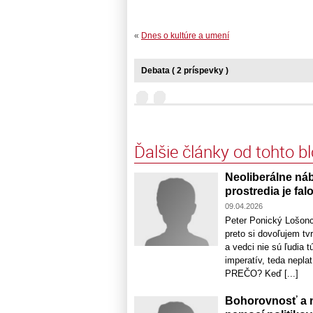
«
Dnes o kultúre a umení
Debata ( 2 príspevky )
Ďalšie články od tohto b
Neoliberálne ná
prostredia je fa
09.04.2026
Peter Ponický Lošonc
preto si dovoľujem tv
a vedci nie sú ľudia
imperatív, teda neplat
PREČO? Keď [...]
Bohorovnosť a m