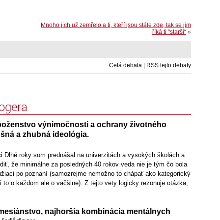
Mnoho jich už zemřelo a ti, kteří jsou stále zde, tak se jim
říká ti “starší“
»
Celá debata
|
RSS tejto debaty
logera
boženstvo výnimočnosti a ochrany životného
lošná a zhubná ideológia.
i Dlhé roky som prednášal na univerzitách a vysokých školách a
rdiť, že minimálne za posledných 40 rokov veda nie je tým čo bola
 túžiaci po poznaní (samozrejme nemožno to chápať ako kategorický
í to o každom ale o väčšine). Z tejto vety logicky rezonuje otázka,
esiánstvo, najhoršia kombinácia mentálnych