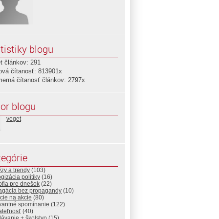
tistiky blogu
t článkov: 291
ová čítanosť: 813901x
merná čítanosť článkov: 2797x
or blogu
veget
egórie
zy a trendy
(103)
gizácia politiky
(16)
ofia pre dnešok
(22)
agácia bez propagandy
(10)
cie na akcie
(80)
vantné spomínanie
(122)
ateľnosť
(40)
ávanie + školstvo
(15)