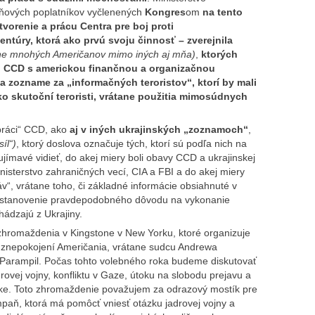
aňových poplatníkov vyčlenených
Kongres
om
na tento
tvorenie a prácu Centra pre boj proti
entúry, ktorá ako prvú svoju činnosť – zverejnila
ne mnohých Američanov
mimo iných aj mňa)
,
ktorých
.
CCD s americkou finančnou a organizačnou
a zozname za „informačných teroristov“, ktorí by mali
o skutoční teroristi, vrátane použitia mimosúdnych
práci“ CCD, ako
aj v iných ukrajinských „zoznamoch“
,
íl“)
, ktorý doslova označuje tých, ktorí sú podľa nich na
ujímavé vidieť, do akej miery boli obavy CCD a ukrajinskej
nisterstvo zahraničných vecí, CIA a FBI a do akej miery
v“, vrátane toho, či základné informácie obsiahnuté v
a stanovenie pravdepodobného dôvodu na vykonanie
ádzajú z Ukrajiny.
hromaždenia v Kingstone v New Yorku, ktoré organizuje
í znepokojení Američania, vrátane sudcu Andrewa
 Parampil. Počas tohto volebného roka budeme diskutovať
ovej vojny, konfliktu v Gaze, útoku na slobodu prejavu a
ike. Toto zhromaždenie považujem za odrazový mostík pre
paň, ktorá má pomôcť vniesť otázku jadrovej vojny a