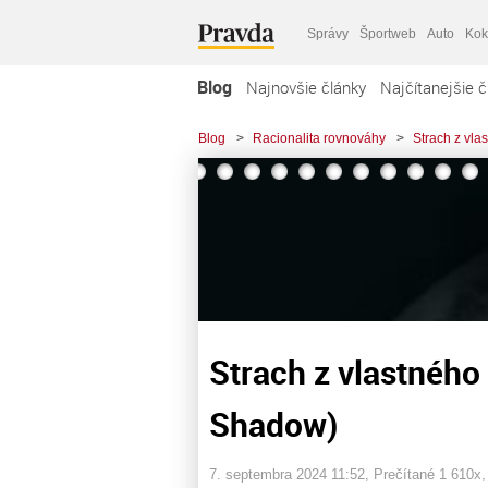
Správy
Športweb
Auto
Kok
Blog
Najnovšie články
Najčítanejšie č
Blog
>
Racionalita rovnováhy
>
Strach z vla
Strach z vlastného
Shadow)
7. septembra 2024 11:52
, Prečítané 1 610x