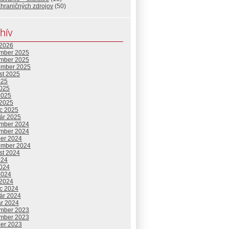
hraničných zdrojov
(50)
hív
 2026
mber 2025
mber 2025
ember 2025
st 2025
025
2025
2025
 2025
c 2025
uár 2025
mber 2024
mber 2024
ber 2024
ember 2024
st 2024
024
2024
2024
 2024
c 2024
uár 2024
ár 2024
mber 2023
mber 2023
ber 2023