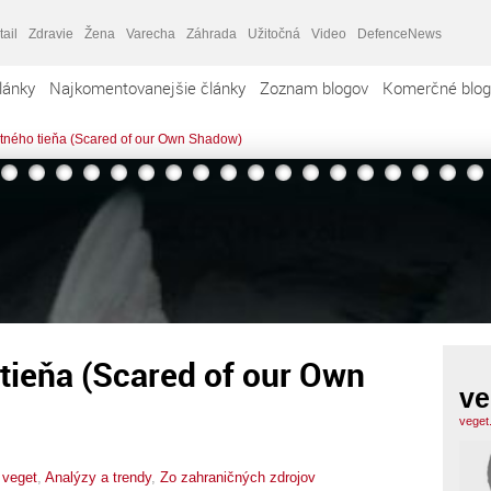
tail
Zdravie
Žena
Varecha
Záhrada
Užitočná
Video
DefenceNews
lánky
Najkomentovanejšie články
Zoznam blogov
Komerčné blog
stného tieňa (Scared of our Own Shadow)
 tieňa (Scared of our Own
ve
veget
,
veget
,
Analýzy a trendy
,
Zo zahraničných zdrojov