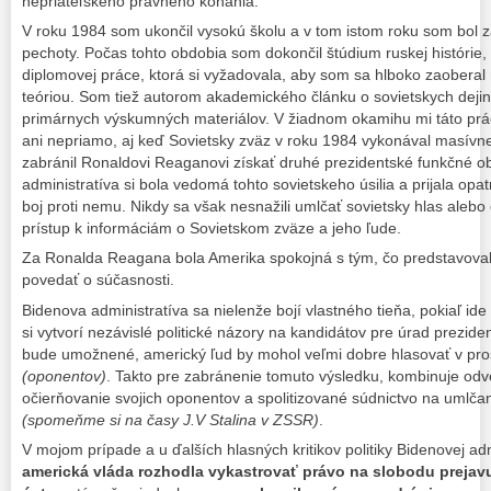
nepriateľského právneho konania.
V roku 1984 som ukončil vysokú školu a v tom istom roku som bol
pechoty. Počas tohto obdobia som dokončil štúdium ruskej histórie,
diplomovej práce, ktorá si vyžadovala, aby som sa hlboko zaoberal
teóriou. Som tiež autorom akademického článku o sovietskych dejin
primárnych výskumných materiálov. V žiadnom okamihu mi táto prá
ani nepriamo, aj keď Sovietsky zväz v roku 1984 vykonával masívne
zabránil Ronaldovi Reaganovi získať druhé prezidentské funkčné 
administratíva si bola vedomá tohto sovietskeho úsilia a prijala opa
boj proti nemu. Nikdy sa však nesnažili umlčať sovietsky hlas aleb
prístup k informáciám o Sovietskom zväze a jeho ľude.
Za Ronalda Reagana bola Amerika spokojná s tým, čo predstavoval
povedať o súčasnosti.
Bidenova administratíva sa nielenže bojí vlastného tieňa, pokiaľ i
si vytvorí nezávislé politické názory na kandidátov pre úrad prezide
bude umožnené, americký ľud by mohol veľmi dobre hlasovať v pro
(oponentov)
. Takto pre zabránenie tomuto výsledku, kombinuje odvek
očierňovanie svojich oponentov a spolitizované súdnictvo na umlča
(spomeňme si na časy J.V Stalina v ZSSR)
.
V mojom prípade a u ďalších hlasných kritikov politiky Bidenovej ad
americká vláda rozhodla vykastrovať právo na slobodu preja