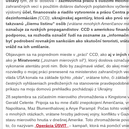
ústavy
tým, že si doslova –
zazmluvnila prácu s cudzími mocno
zahraničných vecí s použitím dolárov daňových poplatníkov vyčle
výslovný
účel,
financovalo a riadilo vytvorenie a prácu Centra p
dezinformáciám
(CCD)
,
ukrajinskej agentúry, ktorá ako prvú sv
takzvanú „č
iernu listinu“
osôb
(vrátane mnohých Američanov
mim
označuje za ruských propagandistov
.
CCD s americkou finanč
podporou, sa rozhodla označiť ľudí na zozname za „informačnýc
byť podrobení rovnakým
sankciám ako skutoční teroristi, vr
vrážd na ich umlčanie.
Objavujem sa na poprednom mieste v „práci“ CCD, ako
aj v iných
ako je
Miratvoretz
(„zoznam mierových síl“)
, ktorý doslova označuje
vykonanie atentátu proti nim. Bolo by zaujímavé vidieť, do akej mie
rozviedky o mojej práci prenesené na ministerstvo zahraničných vec
vláda USA konala na základe týchto „obáv“, vrátane toho, či základ
čestných vyhláseniach predložených na stanovenie pravdepodobn
príkazu na moju domovú prehliadku pochádzajú z Ukrajiny.
28.septembra sa zúčastním mierového zhromaždenia v Kingstone v
Gerald Celente. Pripoja sa ku mne ďalší znepokojení Američania, 
Napolitana, Maz Blumenthalovej a Anye Parampil. Počas tohto vol
o mnohých otázkach, vrátane hrozby jadrovej vojny, konfliktu v Gaz
stavu mierového hnutia v dnešnej Amerike. Toto zhromaždenie pov
to, čo nazývam
„
Operácia ÚSVIT
„,
– kampaň, ktorá má pomôcť vnies