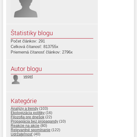
Štatistiky blogu
Počet článkov: 291
Celková čítanosť: 813755x
Priemerná čítanosť článkov: 2796x
Autor blogu
veget
Kategórie
Analýzy a trendy
(103)
Ekologizácia politiky
(16)
Filozofia pre dnešok
(22)
Propagácia bez propagandy
(10)
Reakcie na akcie
(80)
Relevantné spomínanie
(122)
Udržateľnosť
(40)