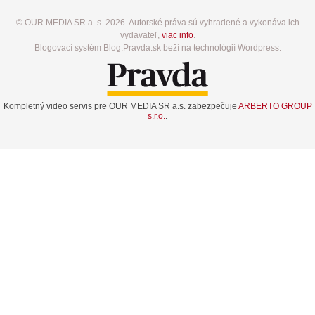
© OUR MEDIA SR a. s. 2026. Autorské práva sú vyhradené a vykonáva ich
vydavateľ,
viac info
.
Blogovací systém Blog.Pravda.sk beží na technológií Wordpress.
Kompletný video servis pre OUR MEDIA SR a.s. zabezpečuje
ARBERTO GROUP
s.r.o.
.