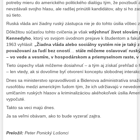
potreby mieru do amerického politického dialógu tým, že povzbudí 
nevzdávali svojho hlasu, ale radšej prinútili kandidátov, aby si ho za
sú tieto.
Ruská vláda ani žiadny ruský zástupca nie je do tohto úsilia vôbec 
Dôležitou súčasťou tohto cvičenia je však
vdýchnuť život slovám 
Kennedyho
, ktorý vo svojom úvodnom prejave k študentom a fakult
1963 vyhlásil:
„Žiadna vláda alebo sociálny systém nie je taký z
považovaní za ľudí bez cností
…
stále môžeme oslavovať rusk
– vo vede a vesmíre, v hospodárskom a priemyselnom raste, v 
Tieto úspechy však môžeme dosiahnuť – a tým aj získať prehľad o hu
– len vtedy, ak si dovolíme byť otvorení konceptu slobodnej interak
Dnes sa ministerstvo spravodlivosti a Bidenova administratíva sna
rusofóbiu medzi americkým ľudom tým, že ich udržiavajú v nevedomos
umlčaním ruských hlasov a kriminalizáciou akéhokoľvek úsilia Američ
vypočuté.
Takto sa veci majú dnes.
Ja sa veľmi obávam, ako to bude vyzerať zajtra.
Preložil:
Peter Ponický Lošonci