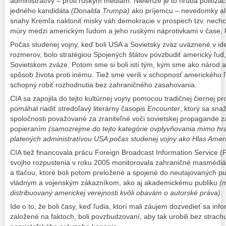
administratívy – proti ruským médiám. Nielenže je to hrubá politizác
jedného kandidáta
(Donalda Trumpa)
ako príjemcu – nevedomky al
snahy Kremľa nakloniť misky váh demokracie v prospech tzv. nechc
múry medzi americkým ľudom a jeho ruskými náprotivkami v čase, 
Počas studenej vojny, keď boli USA a Sovietsky zväz uväznené v id
rozmerov, bolo stratégiou Spojených štátov povzbudiť americký ľud, 
Sovietskom zväze. Potom sme si boli istí tým, kým sme ako národ a 
spôsob života proti inému. Tiež sme verili v schopnosť amerického ľud
schopný robiť rozhodnutia bez zahraničného zasahovania.
CIA sa zapojila do tejto kultúrnej vojny pomocou tradičnej čiernej pr
pomáhal riadiť stredoľavý literárny časopis
Encounter
, ktorý sa sna
spoločnosti považované za zraniteľné voči sovietskej propagande za
popieraním
(samozrejme do tejto kategórie ovplyvňovania mimo hra
platených administratívou USA počas studenej vojny ako Hlas Amer
CIA tiež financovala prácu Foreign Broadcast Information Service (
svojho rozpustenia v roku 2005 monitorovala zahraničné masmédiá 
a tlačou, ktoré boli potom preložené a spojené do neutajovaných pub
vládnym a vojenským zákazníkom, ako aj akademickému publiku
(m
distribuovaný americkej verejnosti kvôli obavám o autorské práva)
.
Ide o to, že boli časy, keď ľudia, ktorí mali záujem dozvedieť sa inf
založené na faktoch, boli povzbudzovaní, aby tak urobili bez strach