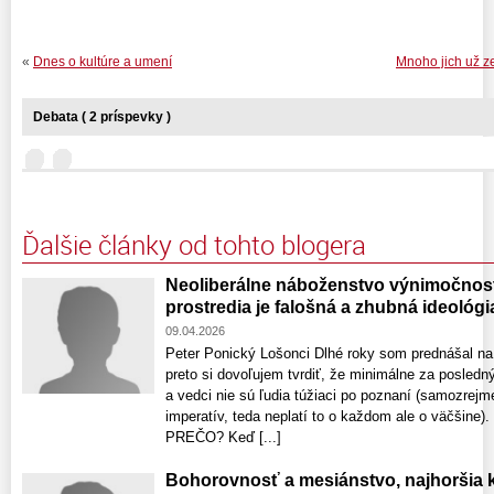
«
Dnes o kultúre a umení
Mnoho jich už zem
Debata ( 2 príspevky )
Ďalšie články od tohto blogera
Neoliberálne náboženstvo výnimočnost
prostredia je falošná a zhubná ideológi
09.04.2026
Peter Ponický Lošonci Dlhé roky som prednášal na
preto si dovoľujem tvrdiť, že minimálne za posledn
a vedci nie sú ľudia túžiaci po poznaní (samozrej
imperatív, teda neplatí to o každom ale o väčšine). 
PREČO? Keď [...]
Bohorovnosť a mesiánstvo, najhoršia