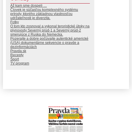
Až kam sme dospeli …
Človek je súčasťou komplexného systému
prírody, ktorého základnou vlastnosťou
udržateľnosti je diverzita.
Fotky
O tom kto zosnoval a vykonal teroristické útoky na
plynovody Severný prúd-1 a Severný prúd-2
smerujúce z Ruska do Nemecka.
Pozerajte a dobre počúvajte autentické americké
(USA) dokumentárne sekvencie o pravde a
dezinformáciách
Pravda.sk
Recepty
Šport
TV program