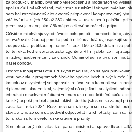
za produkciu manipulovaného videoobsahu a moderátori vo vysielaní
spolu s ďalšími výhodami, môj vzťah s ruskými štátnymi médiami b
som bol zazmluvnený ako externý prispievateľ kompenzovaný tým, č
zdá byť mizerných 250 až 280 dolárov za uverejnenú položku, prič
predstavuje menej ako 7 % môjho celkového ročného príjmu.
Očividne mi chýbajú vyjednávacie schopnosti – namiesto toho, aby 
neuvažoval o žiadnej ponuke pod 5 miliónov dolárov, uspokojil som
zodpovedala publikačnej „norme“ medzi 150 až 300 dolármi za pub
tohto roka, keď si spravodajská agentúra RT myslela, že môj záuje
mi zdvojnásobenie ceny za článok; Odmietol som a trval som na tom,
našej dohody.
Hodnota mojej interakcie s ruskými médiami, čo sa týka publikovani
vystupovania v programoch širokého spektra iných ruských médií,
kontaktov a výslednej schopnosti stretávať sa a komunikovať s ruským
diplomatmi, akademikmi, vojenskými dôstojníkmi, analytikmi, odborní
interakciu s ruskými médiami vnímam ako neoddeliteľnú súčasť cel
kritický aspekt prebiehajúcich aktivít, do ktorých som sa zapojil pri
začiatkom roka 2024. Ruskí novinári, s ktorými som sa stretol, boli
slova a tým, že som sa podvolil odpovedať na ich otázky, som sa na
tom, ako sa formovalo ruské cítenie a priority.
Som ohromený intenzitou kampane ministerstva spravodlivosti USA