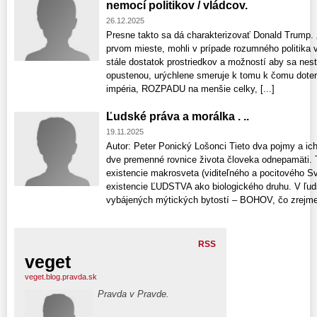
nemocí politikov / vládcov.
26.12.2025
Presne takto sa dá charakterizovať Donald Trump. 
prvom mieste, mohli v prípade rozumného politika v
stále dostatok prostriedkov a možností aby sa nes
opustenou, urýchlene smeruje k tomu k čomu dote
impéria, ROZPADU na menšie celky, [...]
Ľudské práva a morálka . ..
19.11.2025
Autor: Peter Ponický Lošonci Tieto dva pojmy a ich 
dve premenné rovnice života človeka odnepamäti. 
existencie makrosveta (viditeľného a pocitového 
existencie ĽUDSTVA ako biologického druhu. V ľuds
vybájených mýtických bytostí – BOHOV, čo zrejme 
RSS
veget
veget.blog.pravda.sk
Pravda v Pravde.