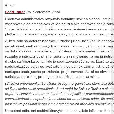
Autor:
Scott Ritter
,
06. Septembra 2024
Bidenova administratíva rozpútala frontálny útok na slobodu prejav
zasahovania do amerických volieb použila ako ospravedlnenie záka
Spojených štátoch a kriminalizovala konanie Američanov, ako som ja
platformu pre ruské hlasy, aby si ich vypočulo širšie americké publi
Aj keď som sa doteraz neobjavil v žiadnej z obvinení
(ani to neočak
nezákonné)
, niekoľko ruských a rusko-amerických, spolu s rôznymi
sa dalo očakávať, špekulácie v mainstreamových médiách, ako aj na
rozsahu a intenzite údajného ruského zasahovania. To ma prinútilo
ďaleko sa Amerika ocitla, kde je spolitizované súdnictvo, ktoré sa zj
nadchádzajúce voľby od vyzývateľa a od demokratmi „vlastnoručne
nástupcu úradujúceho prezidenta, je ignorované. Zatiaľ čo obvineni
súdnictva o platenej propagande sa určujú za bernú mincu.
(Stručná pripomienka, že všetky osoby a organizácie, ktoré boli dot
sú Rusi alebo ruskí Američania, ktorí majú bydlisko v Rusku a ako
orgánov činných v trestnom konaní a s najväčšou pravdepodob
nos
kontradiktórneho napadnutia obvinení na americkom súde, čo umožň
poslušným prisluhovačom v mainstreamových médiách považovať ob
Uprostred odhalení multimiliónových obchodov, kde influenceri dos