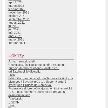
apríl 2022
marec 2022
február 2022
november 2021
október 2021
september 2021
august 2021
júl 2021
jún 2021
máj 2021
apríl 2021
marec 2021
február 2021
Odkazy
Až kam sme dospeli …
Človek je súčasťou komplexného systému
prírody, ktorého základnou vlastnosťou
udržateľnosti je diverzita.
Fotky
O tom kto zosnoval a vykonal teroristické útoky na
plynovody Severný prúd-1 a Severný prúd-2
smerujúce z Ruska do Nemecka.
Pozerajte a dobre počúvajte autentické americké
(USA) dokumentárne sekvencie o pravde a
dezinformáciách
Pravda.sk
Recepty
Šport