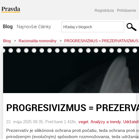
Registrácia
Prihlásenie
Blog
Najnovšie články
Najčítanejšie články
Blog
>
Racionalita rovnováhy
>
PROGRESIVIZMUS = PREZERVATIVIZMUS
Najkomentovanejšie články
Zoznam blogov
Komerčné blogy
PROGRESIVIZMUS = PREZERV
22. mája 2025 09:35
, Prečítané 1 418x,
veget
,
Analýzy a trendy
,
Udržateľ
Prezervatív je silikónová ochrana proti počatiu, teda ochrana proti 
prirodzeným
(evolučným)
spôsobom rozmnožovania, teda udržania