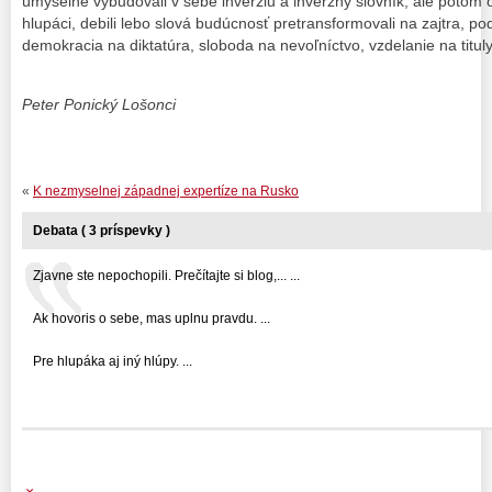
úmyselne vybudovali v sebe inverziu a inverzný slovník, ale potom o
hlupáci, debili lebo slová budúcnosť pretransformovali na zajtra, 
demokracia na diktatúra, sloboda na nevoľníctvo, vzdelanie na tituly
Peter Ponický Lošonci
«
K nezmyselnej západnej expertíze na Rusko
Debata ( 3 príspevky )
Zjavne ste nepochopili. Prečítajte si blog,... ...
Ak hovoris o sebe, mas uplnu pravdu. ...
Pre hlupáka aj iný hlúpy. ...