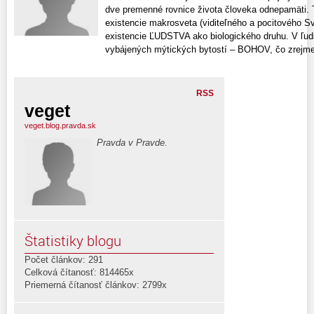
dve premenné rovnice života človeka odnepamäti. 
existencie makrosveta (viditeľného a pocitového 
existencie ĽUDSTVA ako biologického druhu. V ľuds
vybájených mýtických bytostí – BOHOV, čo zrejme 
RSS
veget
veget.blog.pravda.sk
Pravda v Pravde.
Štatistiky blogu
Počet článkov: 291
Celková čítanosť: 814465x
Priemerná čítanosť článkov: 2799x