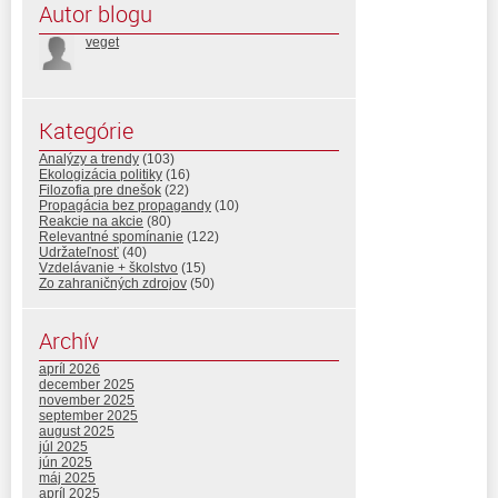
Autor blogu
veget
Kategórie
Analýzy a trendy
(103)
Ekologizácia politiky
(16)
Filozofia pre dnešok
(22)
Propagácia bez propagandy
(10)
Reakcie na akcie
(80)
Relevantné spomínanie
(122)
Udržateľnosť
(40)
Vzdelávanie + školstvo
(15)
Zo zahraničných zdrojov
(50)
Archív
apríl 2026
december 2025
november 2025
september 2025
august 2025
júl 2025
jún 2025
máj 2025
apríl 2025