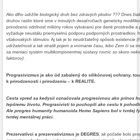
Ako dlho udržíte biologický druh
bez zdravých plodov ???
Dnes žial
druhov raslín ktoré sme v minulých desaťročiach geneticky modifiko
prirodzenú odolnosť milióny rokov vytváranú pre dané prostredie 
vyžaduje neustálu priemyselnú podporu podporných prostriedkov, h
všakovakých stimulov. Aj tak je to neudržateľný spôsob existencie
(
udržateľnosti a tak stratili pojem a vnímanie času, lebo Zem či sa im
sa meniaci systém multikomponentnej sústavy rovníc so skoro ne
faktorov)
.
Prograsivizmus je ako úd zabalený do silikónovej ochrany, to
k prirodzenosti i prirodzeniu – k REALITE
.
Cesta vpred sa kedysii označovala progresívnou
ako prínos h
lepšiemu životu
. Prograsivisti to pochopili ako cestu k poho
Ale progres humanity humanoida Homo
Sapiens bol v tvrdej fy
tvrdej mentálnej práci
.
Prezervatívci a prezervativizmus je DEGRES
, ak počatie bolo pr