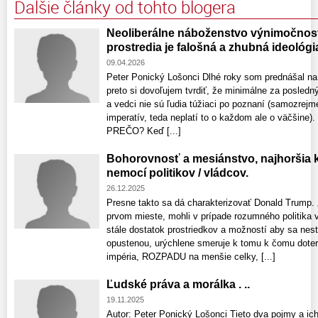
Ďalšie články od tohto blogera
Neoliberálne náboženstvo výnimočnost
prostredia je falošná a zhubná ideológi
09.04.2026
Peter Ponický Lošonci Dlhé roky som prednášal na
preto si dovoľujem tvrdiť, že minimálne za posledn
a vedci nie sú ľudia túžiaci po poznaní (samozrej
imperatív, teda neplatí to o každom ale o väčšine). 
PREČO? Keď [...]
Bohorovnosť a mesiánstvo, najhoršia
nemocí politikov / vládcov.
26.12.2025
Presne takto sa dá charakterizovať Donald Trump. 
prvom mieste, mohli v prípade rozumného politika v
stále dostatok prostriedkov a možností aby sa nes
opustenou, urýchlene smeruje k tomu k čomu dote
impéria, ROZPADU na menšie celky, [...]
Ľudské práva a morálka . ..
19.11.2025
Autor: Peter Ponický Lošonci Tieto dva pojmy a ich 