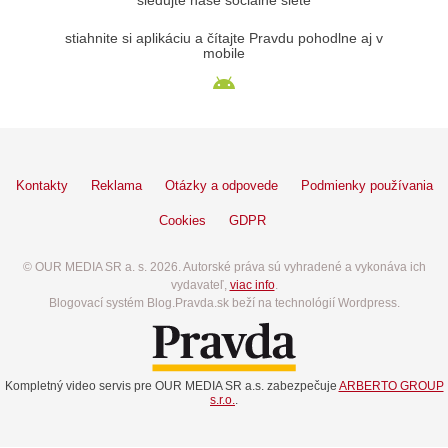
sledujte naše sociálne siete
stiahnite si aplikáciu a čítajte Pravdu pohodlne aj v
mobile
Kontakty
Reklama
Otázky a odpovede
Podmienky používania
Cookies
GDPR
© OUR MEDIA SR a. s. 2026. Autorské práva sú vyhradené a vykonáva ich
vydavateľ,
viac info
.
Blogovací systém Blog.Pravda.sk beží na technológií Wordpress.
Kompletný video servis pre OUR MEDIA SR a.s. zabezpečuje
ARBERTO GROUP
s.r.o.
.