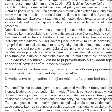
som si pustil americký film z roku 1984 – UČITELIA
(s Nickom Nolte)
.
Je to film, ktorý by mal vidieť každý učiteľ
(ako povinné videnie, moderni
Obrazne popisuje situáciu na amerických stredných školách (a v jeho ško
rokov minulého storočia. Keď sa dostal do filmu a producenti naň zohnal
obsadením, tak ukazovaný stav musel už nejakú dobu trvať, a tak ako často
kritické, odzrkadľujú stav spoločnosti, ktorý už je v rozkladnom štádiu a 
procesov.
Napriek odstupu 40 rokov, sme v rovnakej situácii. Ako som to vyjadril v 
život, ale kontraproduktívne sme kolektivizovali vzdelávanie, teda to čo má
Dovolím si príklad tesára Jozefa z Biblie (Ježišovho otca). Ten pracoval 
individuálnych rybárov. A v Ježišovom junáckom veku mu príliš nevadilo (
syn príliš nepomáhal, toleroval to a na výčitky svojich zákazníkov na me
inú robotu, chodí po okolí a premýšľa. Z tesárskeho remesla ho príliš nena
na Mesiášske proroctvo a Nebo na Zemi … potom. Rovnako ako on, sme s
že v tímovosti/skupine je záchrana slabších. To môže platiť ale len so 
Takýto kolektív musia viesť na to pripravení ľudia a základom tejto
schopnosť, vzdelanosť/múdrosť a empatia.
V takomto kolektíve musí byť väčšina dobre odborne pripravená 
aspoň čiastkové problémy/úlohy tohto kolektívu.
Vodcovstvo nie je večné, každý sa môže stať vodcom keď sa zdok
Zámerne/účelovo parafrázujem, čo sa stane keď väčšina z tímov bude m
členov. Bude stačiť keď bude takým vodca? Iba ak by všetku prácu vykon
dobrovoľne svojou prácou zarobené peniaze rozdeľoval zvyšku tímu „darm
spoločnosť nevedie. Je nastavená po Americky, na individuálny prospech
Táto nezmyselná idea sa veľmi rýchlo uchytila aj u nás a školy pripravu
absolventov, ktorí vo svoj neprospech využívajú individuálne ľudské prá
ako z nich vyrastú tímlídri, všetko dokonale zvládajúci? No nevzniknú. To