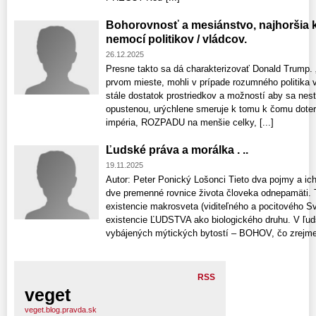
Bohorovnosť a mesiánstvo, najhoršia
nemocí politikov / vládcov.
26.12.2025
Presne takto sa dá charakterizovať Donald Trump. 
prvom mieste, mohli v prípade rozumného politika v
stále dostatok prostriedkov a možností aby sa nes
opustenou, urýchlene smeruje k tomu k čomu dote
impéria, ROZPADU na menšie celky, [...]
Ľudské práva a morálka . ..
19.11.2025
Autor: Peter Ponický Lošonci Tieto dva pojmy a ich 
dve premenné rovnice života človeka odnepamäti. 
existencie makrosveta (viditeľného a pocitového 
existencie ĽUDSTVA ako biologického druhu. V ľuds
vybájených mýtických bytostí – BOHOV, čo zrejme 
RSS
veget
veget.blog.pravda.sk