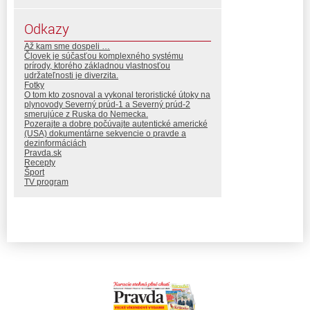
Odkazy
Až kam sme dospeli …
Človek je súčasťou komplexného systému
prírody, ktorého základnou vlastnosťou
udržateľnosti je diverzita.
Fotky
O tom kto zosnoval a vykonal teroristické útoky na
plynovody Severný prúd-1 a Severný prúd-2
smerujúce z Ruska do Nemecka.
Pozerajte a dobre počúvajte autentické americké
(USA) dokumentárne sekvencie o pravde a
dezinformáciách
Pravda.sk
Recepty
Šport
TV program