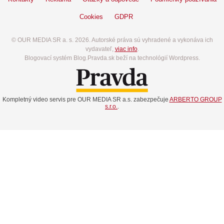
Cookies
GDPR
© OUR MEDIA SR a. s. 2026. Autorské práva sú vyhradené a vykonáva ich
vydavateľ,
viac info
.
Blogovací systém Blog.Pravda.sk beží na technológií Wordpress.
Kompletný video servis pre OUR MEDIA SR a.s. zabezpečuje
ARBERTO GROUP
s.r.o.
.