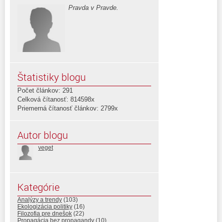
Pravda v Pravde.
Štatistiky blogu
Počet článkov: 291
Celková čítanosť: 814598x
Priemerná čítanosť článkov: 2799x
Autor blogu
veget
Kategórie
Analýzy a trendy
(103)
Ekologizácia politiky
(16)
Filozofia pre dnešok
(22)
Propagácia bez propagandy
(10)