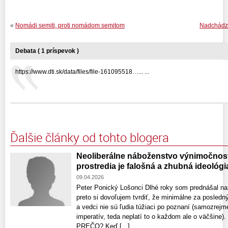
«
Nomádi semiti, proti nomádom semitom
Nadchádzaj
Debata ( 1 príspevok )
https://www.dti.sk/data/files/file-161095518…... ...
Ďalšie články od tohto blogera
Neoliberálne náboženstvo výnimočnost
prostredia je falošná a zhubná ideológi
09.04.2026
Peter Ponický Lošonci Dlhé roky som prednášal na
preto si dovoľujem tvrdiť, že minimálne za posledn
a vedci nie sú ľudia túžiaci po poznaní (samozrej
imperatív, teda neplatí to o každom ale o väčšine). 
PREČO? Keď [...]