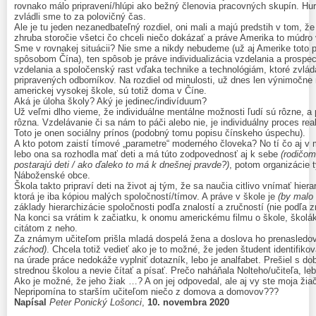
rovnako málo pripravení/hlúpi ako bežný členovia pracovných skupín. Hu
zvládli sme to za polovičný čas.
Ale je tu jeden nezanedbateľný rozdiel, oni mali a majú predstih v tom, ž
zhruba storočie všetci čo chceli niečo dokázať a práve Amerika to múdro 
Sme v rovnakej situácii? Nie sme a nikdy nebudeme (už aj Amerike toto p
spôsobom Čína), ten spôsob je práve individualizácia vzdelania a prospec
vzdelania a spoločenský rast vďaka technike a technológiám, ktoré zvlád
pripravených odborníkov. Na rozdiel od minulosti, už dnes len výnimočne
americkej vysokej škole, sú totiž doma v Číne.
Aká je úloha školy? Aký je jedinec/indivíduum?
Už veľmi dlho vieme, že individuálne mentálne možnosti ľudí sú rôzne, a 
rôzna. Vzdelávanie či sa nám to páči alebo nie, je individuálny proces re
Toto je onen sociálny prínos (podobný tomu popisu čínskeho úspechu).
A kto potom zaistí tímové „parametre“ moderného človeka? No tí čo aj v
lebo ona sa rozhodla mať deti a má túto zodpovednosť aj k sebe
(rodičom
postarajú deti / ako ďaleko to má k dnešnej pravde?)
, potom organizácie 
Náboženské obce.
Škola takto pripraví deti na život aj tým, že sa naučia citlivo vnímať hier
ktorá je iba kópiou malých spoločností/tímov. A práve v škole je
(by malo 
základy hierarchizácie spoločnosti podľa znalostí a zručností (nie podľa 
Na konci sa vrátim k začiatku, k onomu americkému filmu o škole, školá
citátom z neho.
Za známym učiteľom prišla mladá dospelá žena a doslova ho prenasledo
záchod)
. Chcela totiž vedieť ako je to možné, že jeden študent identifi
na úrade práce nedokáže vyplniť dotazník, lebo je analfabet. Prešiel s d
strednou školou a nevie čítať a písať. Prečo naháňala Nolteho/učiteľa, le
Ako je možné, že jeho žiak …? A on jej odpovedal, ale aj vy ste moja žia
Nepripomína to starším učiteľom niečo z domova a domovov???
Napísal
Peter Ponický Lošonci
,
10. novembra 2020