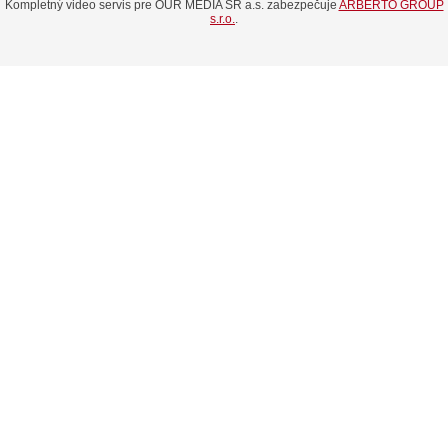
Kompletný video servis pre OUR MEDIA SR a.s. zabezpečuje
ARBERTO GROUP
s.r.o.
.