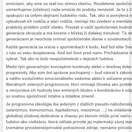
emóciami, aby sme sa stali tou vinnou obeťou. Rozdelenie spoločn
usmerňujeme (účelovo) naše emócie do podoby nenávisti. Je to z 
opakujúci sa celými dejinami ľudského rodu. Tak, ako si pomýlená 
vybudovali ich rodičia a starí rodičia, nemajú títo zvedení a mentáln
praktický problém zničiť všetko. Prestali si vážiť spoločenské hodno
generácia obracala a má korene v blízkej či ďalekej minulosti. Tá st
generáciami je neochota vnímať spoločenské dianie v súvislostiach.
Každá generácia sa vracia v spomienkach k bodu, keď bol ešte Sve
z nás vo veku dospievania. Keď bol život pred nami. Prichádzame 
vybrať. Tak ako to bolo nespočetnekrát v dejinách ľudstva.
Medzi tým generačným konceptom kontinuity alebo v dnešnej dob
progresivity. Aby som bol správne pochopený – buď návrat k zákon
a nášho evolučného emocionálneho vedomia alebo k súčasne pr
liberálnych zelených progresívcov, ktorí vnímajú človeka ako problé
a nevyznáva ich hodnoty bez-emisných bludov s kombináciou k odp
so snahou spoločnosť totálne a totalitne zmeniť.
Je progresívna ideológia iba jedeným z ďalších pseudo-nábožens
satanizmus, komunizmus, kapitalizmus, maoizmus …)
na ovládanie 
globálnej účelovej deštrukcie a chaosu po ktorom môže prísť niečo 
ľudstvo ako civilizáciu, ktorá odňala prírode jej materinský závoj sta
(nemáme prirodzené/prírodné potravinové zdroje, nemáme prirodze