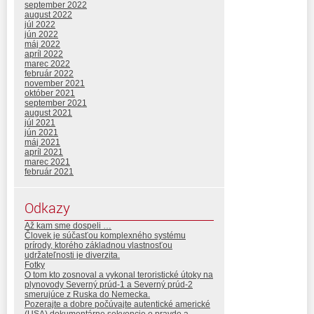
september 2022
august 2022
júl 2022
jún 2022
máj 2022
apríl 2022
marec 2022
február 2022
november 2021
október 2021
september 2021
august 2021
júl 2021
jún 2021
máj 2021
apríl 2021
marec 2021
február 2021
Odkazy
Až kam sme dospeli …
Človek je súčasťou komplexného systému
prírody, ktorého základnou vlastnosťou
udržateľnosti je diverzita.
Fotky
O tom kto zosnoval a vykonal teroristické útoky na
plynovody Severný prúd-1 a Severný prúd-2
smerujúce z Ruska do Nemecka.
Pozerajte a dobre počúvajte autentické americké
(USA) dokumentárne sekvencie o pravde a