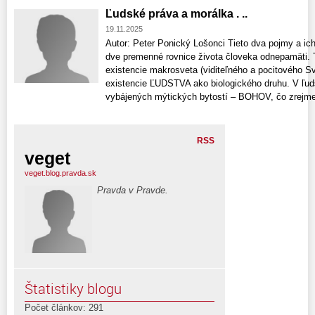
Ľudské práva a morálka . ..
19.11.2025
Autor: Peter Ponický Lošonci Tieto dva pojmy a ich 
dve premenné rovnice života človeka odnepamäti. 
existencie makrosveta (viditeľného a pocitového 
existencie ĽUDSTVA ako biologického druhu. V ľuds
vybájených mýtických bytostí – BOHOV, čo zrejme 
RSS
veget
veget.blog.pravda.sk
Pravda v Pravde.
Štatistiky blogu
Počet článkov: 291