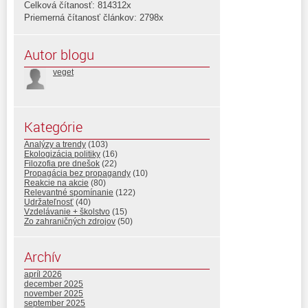
Celková čítanosť: 814312x
Priemerná čítanosť článkov: 2798x
Autor blogu
veget
Kategórie
Analýzy a trendy
(103)
Ekologizácia politiky
(16)
Filozofia pre dnešok
(22)
Propagácia bez propagandy
(10)
Reakcie na akcie
(80)
Relevantné spomínanie
(122)
Udržateľnosť
(40)
Vzdelávanie + školstvo
(15)
Zo zahraničných zdrojov
(50)
Archív
apríl 2026
december 2025
november 2025
september 2025