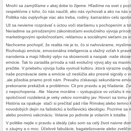
Mnohí sa zamýšľame v akej dobe to žijeme. Hľadíme na svet z pozíc
respektívne z toho, čo nás naučili, ako nás vychovali a ako na nás v
Politika nás ovplyvňuje viac ako treba, rodiny, kamarátov celú spolo
Už sa nevieme rozprávať s úctou voči staršiemu s pochopením a to
Neriadime sa prirodzenými zákonitosťami evolučného vývoja prírod
marketingovými spoločnosťami, reklamou a sociálnymi sieťami za 
Nechceme pochopiť, že realita nie je to, čo si nahovárame, myslí
Rozhodujú emócie, emocionálna inteligencia a vlažný vzťah k pravd
narodenia a majú hlboký vplyv na skúsenosti a naopak -naše skúsen
emócie. Tak to zariadila príroda a náš evolučný vývoj aby sa maxi
prežitie. V priebehu vývoja ľudia vyvinuli kultúru ,ktorá výrazne ovp
naše poznávacie siete a emócie už neslúžia ako presné signály o 
,ale pôsobia priamo proti nám. Prevahu získavajú sekundárne emóc
prekonanie prekážok a problémov. Cit pre pravdu a jej hľadanie. Zv
z nepochopenia . Ale hlavne morálne – vystupujúce vo vzťahu k mor
spoločnosť rozdelená je veky vekov normálny jav. Hovorí sa tomu plur
História sa opakuje stačí si prečítať pád ríše Rímskej alebo temno 
novodobých dejín na fašistickú a boľševickú ideológiu. Pozrime sa
alebo povinnú vakcináciu. Volanie po jednote je volaním k totalite.
V politike nejde o pravdu a ideály (ako som sa celý život naivne dom
o záujmy a o moc. Účelové fabulácie, bagatelizovanie alebo zveličo