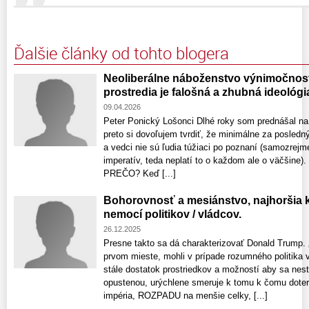
Ďalšie články od tohto blogera
Neoliberálne náboženstvo výnimočnost
prostredia je falošná a zhubná ideológi
09.04.2026
Peter Ponický Lošonci Dlhé roky som prednášal na
preto si dovoľujem tvrdiť, že minimálne za posledn
a vedci nie sú ľudia túžiaci po poznaní (samozrej
imperatív, teda neplatí to o každom ale o väčšine). 
PREČO? Keď [...]
Bohorovnosť a mesiánstvo, najhoršia
nemocí politikov / vládcov.
26.12.2025
Presne takto sa dá charakterizovať Donald Trump. 
prvom mieste, mohli v prípade rozumného politika v
stále dostatok prostriedkov a možností aby sa nes
opustenou, urýchlene smeruje k tomu k čomu dote
impéria, ROZPADU na menšie celky, [...]