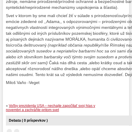
zdroje, nemáme prirodzené/prírodné ochranné a bezpečnostné bariér
syntetické/neprirodzené mechanizmy uspokojenia a šťastia).
Svet v ktorom by sme mali chcieť žiť v súlade s prirodzenosťou/príro
emócie zdedené od ,,Adama,, s odpozorovanými – prirodzenými o
negatívnych vlastností integrovaných výnimočnými mentálnymi a t
tak odlišnými od iných príslušníkov pozemskej biosféry, ktoré už tis
aj písaných dejinách nazývame MORÁLKA, humanita či civilizovanos
tisícročia deštruovaný
(napríklad občania republiky/ríše Rímskej na
socializovaných susedov a nepriateľov barbarmi hoc sa oni sami ď
alebo ich slovníkom barbarsky voči týmto svojim susedom a protivní
zaslúžili skôr oni sami)
Čaká nás dlhá cesta ,alebo krátky osud a ta
akceptovať rôznorodosť nášho dneška ,alebo opäť chceme absolvov
našimi osudmi. Tento krát sa už výsledok nemusíme dozvedieť. Deji
Miloš Vaňo -Veget
«
Voľby prezidenta USA – nechajte započítať svoj hlas v
novembri a zachráňte pritom svet
Debata ( 0 príspevkov )